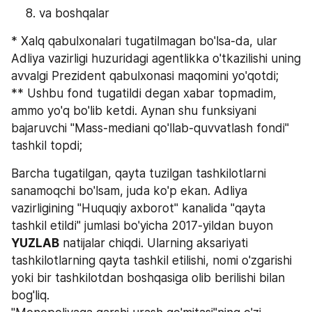
va boshqalar
* Xalq qabulxonalari tugatilmagan bo'lsa-da, ular 
Adliya vazirligi huzuridagi agentlikka o'tkazilishi uning 
avvalgi Prezident qabulxonasi maqomini yo'qotdi;
** Ushbu fond tugatildi degan xabar topmadim, 
ammo yo'q bo'lib ketdi. Aynan shu funksiyani 
bajaruvchi "Mass-mediani qo'llab-quvvatlash fondi" 
tashkil topdi;
Barcha tugatilgan, qayta tuzilgan tashkilotlarni 
sanamoqchi bo'lsam, juda ko'p ekan. Adliya 
vazirligining "Huquqiy axborot" kanalida "qayta 
tashkil etildi" jumlasi bo'yicha 2017-yildan buyon 
YUZLAB
 natijalar chiqdi. Ularning aksariyati 
tashkilotlarning qayta tashkil etilishi, nomi o'zgarishi 
yoki bir tashkilotdan boshqasiga olib berilishi bilan 
bog'liq. 