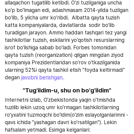
allaqachon tugatilib ketibdi. O'zi tuzilganiga uncha 
ko'p bo'lmagan edi, adashmasam 2014-yilda tuzilgan 
bo'lib, 5 yilcha umr ko'ribdi.  Albatta qayta tuzish 
katta kompaniyalarda, davlatlarda  sodir bo'lib 
turadigan jarayon. Ammo haddan tashqari tez yangi 
tashkilotlar tuzish, eskilarini yo'qotish resurslarning 
isrof bo'lishiga sabab bo'ladi. Forbes tomonidan 
qayta tuzish (reorganization) qilgan mingdan ziyod 
kompaniya Prezidentlaridan so'rov o'tkazilganida 
ularning 52%i qayta tashkil etish "foyda keltirmadi"  
degan 
javobni berishgan. 
"Tug'ildim-u, shu on bo'g'ildim"
Internetni izlab, O'zbekistonda yaqin o'tmishda 
tuzilib lekin uzoq umr ko'rmagan tashkilotlarning 
ro'yxatini tuzmoqchi bo'ldim(o'zim eslayolganlarimni - 
qavs ichida "yashagan davri ko'rsatilgan"). Lekin 
hafsalam yetmadi. Esimga kelganlari: