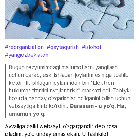
#reorganization
#qaytaqurish
#islohot
#yangiozbekiston
Bugun rezyumimdagi ma'lumotlarni yangilash 
uchun qarab, eski ishlagan joylarim esimga tushib 
ketdi. Ilk ishlagan joylarimdan biri "Elektron 
hukumat tizimini rivojlantirish" markazi edi. Tabiiyki 
hozirda qanday o'zgarishlar bo'lganini bilish uchun 
vebsaytiga kirib ko'rdim. 
Qarasam - u yo'q. Ha, 
Avvaliga balki websayti o'zgargandir deb rosa 
izladim, yo'q unday emas ekan. U tashkilot 