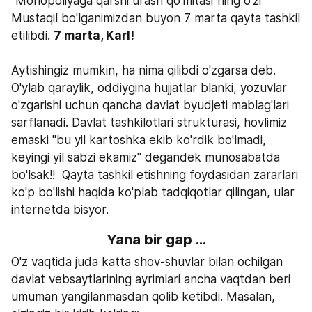
"Monopoliyaga qarshi urash qo'mitasi"ning o'zi 
Mustaqil bo'lganimizdan buyon 7 marta qayta tashkil 
etilibdi. 
7 marta, Karl!
Aytishingiz mumkin, ha nima qilibdi o'zgarsa deb. 
O'ylab qaraylik, oddiygina hujjatlar blanki, yozuvlar 
o'zgarishi uchun qancha davlat byudjeti mablag'lari 
sarflanadi. Davlat tashkilotlari strukturasi, hovlimiz 
emaski "bu yil kartoshka ekib ko'rdik bo'lmadi, 
keyingi yil sabzi ekamiz" degandek munosabatda 
bo'lsak!!  Qayta tashkil etishning foydasidan zararlari 
ko'p bo'lishi haqida ko'plab tadqiqotlar qilingan, ular 
internetda bisyor. 
Yana bir gap ...
O'z vaqtida juda katta shov-shuvlar bilan ochilgan 
davlat vebsaytlarining ayrimlari ancha vaqtdan beri 
umuman yangilanmasdan qolib ketibdi. Masalan, 