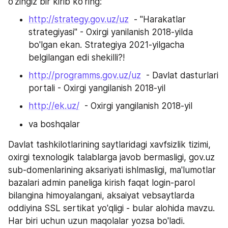
o'zingiz bir kirib ko'ring:
http://strategy.gov.uz/uz
  - "Harakatlar 
strategiyasi" - Oxirgi yanilanish 2018-yilda 
bo'lgan ekan. Strategiya 2021-yilgacha 
belgilangan edi shekilli?!
http://programms.gov.uz/uz
  - Davlat dasturlari 
portali - Oxirgi yangilanish 2018-yil
http://ek.uz/
  - Oxirgi yangilanish 2018-yil
va boshqalar
Davlat tashkilotlarining saytlaridagi xavfsizlik tizimi, 
oxirgi texnologik talablarga javob bermasligi, gov.uz 
sub-domenlarining aksariyati ishlmasligi, ma'lumotlar 
bazalari admin paneliga kirish faqat login-parol 
bilangina himoyalangani, aksaiyat vebsaytlarda 
oddiyina SSL sertikat yo'qligi - bular alohida mavzu. 
Har biri uchun uzun maqolalar yozsa bo'ladi.